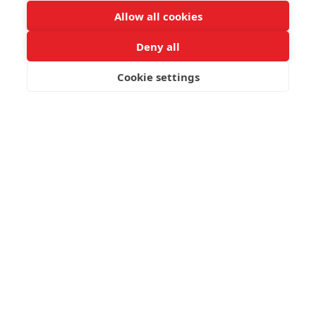
Allow all cookies
Deny all
Cookie settings
JETZT BUCHEN
Klicken Sie hier, um unsere interaktive
Info-Karte anzuzeigen
oder
klicken Sie auf die folgenden Bilder, um
die Infokarte des Royal Belvedere
Resorts herunterzuladen (PDF)