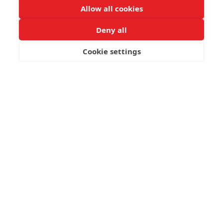
Allow all cookies
Deny all
Cookie settings
JETZT BUCHEN
Heilung beginnt, wenn
man sich die Weisheit
der Natur zu eigen
macht und Körper, Geist
und Seele als Einheit