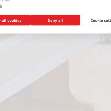
e
 all cookies
Deny all
Cookie set