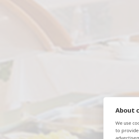
About c
We use coo
Ε
to provide
advertise