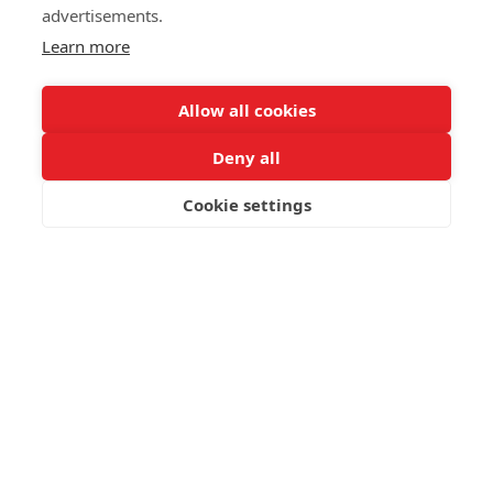
advertisements.
Learn more
Allow all cookies
Deny all
Cookie settings
ΚΑΝΤΕ ΚΡΑΤΗΣΗ
Έλα στην Ομάδα μας
Ενδιαφέρεστε να συνεργαστείτε ή να εργαστείτε μαζί
μας; Συμπληρώστε την παρακάτω φόρμα ή στείλτε το